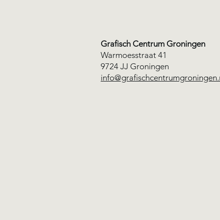
Grafisch Centrum Groningen
Warmoesstraat 41
Special: Risografie
9724 JJ Groningen
info@grafischcentrumgroningen.