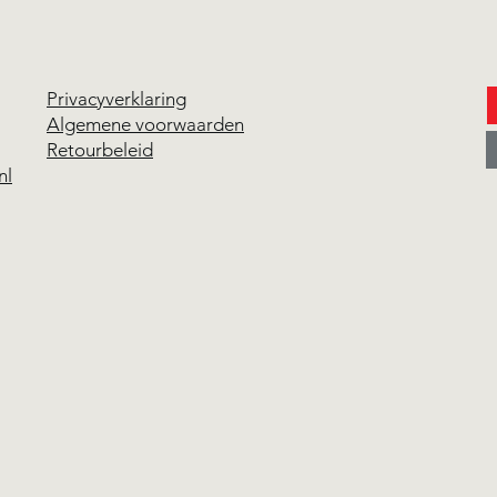
Privacyverklaring
Algemene voorwaarden
Retourbeleid
Expo
nl
Herman Knottnerus in de
vitrine