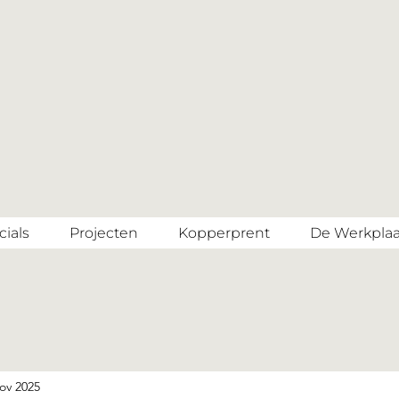
ials
Projecten
Kopperprent
De Werkplaa
ov 2025