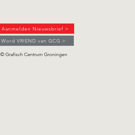
Aanmelden Nieuwsbrief >
Word VRIEND van GCG >
sitie Aldrik Salverda
© Grafisch Centrum Groningen