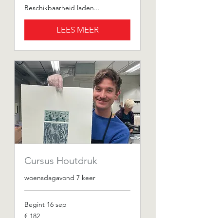
Beschikbaarheid laden...
LEES MEER
Cursus Houtdruk
woensdagavond 7 keer
Begint 16 sep
182
€ 182