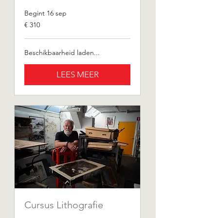
Begint 16 sep
310
€ 310
euro
Beschikbaarheid laden...
LEES MEER
Cursus Lithografie