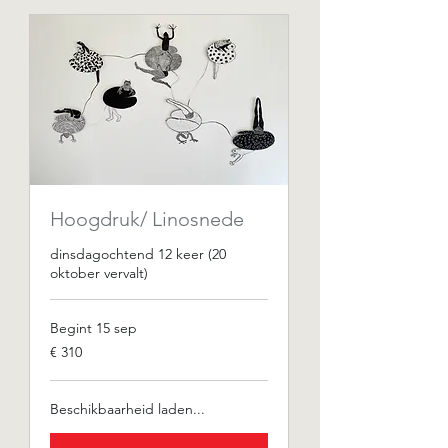
Hoogdruk/ Linosnede
dinsdagochtend 12 keer (20
oktober vervalt)
Begint 15 sep
310
€ 310
euro
Beschikbaarheid laden...