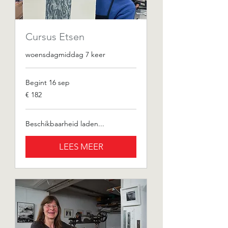
Cursus Etsen
woensdagmiddag 7 keer
Begint 16 sep
182
€ 182
euro
Beschikbaarheid laden...
LEES MEER