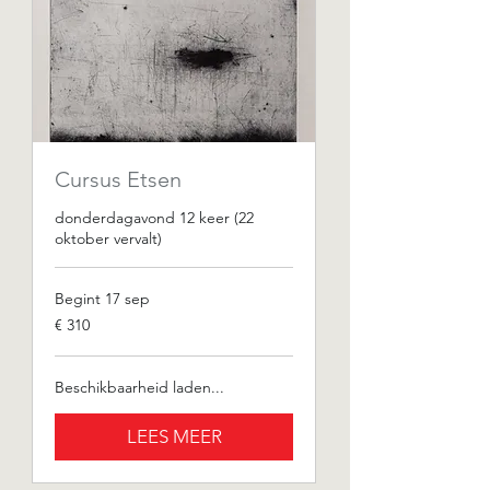
Cursus Etsen
donderdagavond 12 keer (22
oktober vervalt)
Begint 17 sep
310
€ 310
euro
Beschikbaarheid laden...
LEES MEER