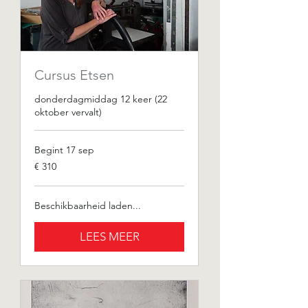
Cursus Etsen
donderdagmiddag 12 keer (22
oktober vervalt)
Begint 17 sep
310
€ 310
euro
Beschikbaarheid laden...
LEES MEER