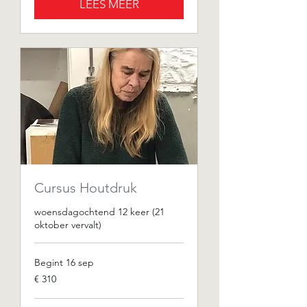
LEES MEER
Cursus Houtdruk
woensdagochtend 12 keer (21
oktober vervalt)
Begint 16 sep
310
€ 310
euro