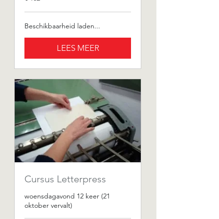
euro
Beschikbaarheid laden...
LEES MEER
Cursus Letterpress
woensdagavond 12 keer (21
oktober vervalt)