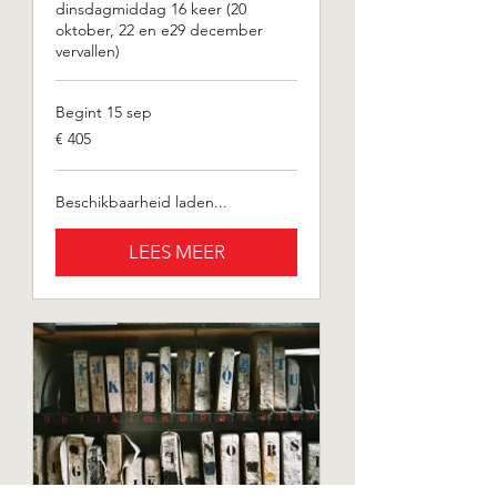
dinsdagmiddag 16 keer (20
oktober, 22 en e29 december
vervallen)
Begint 15 sep
405
€ 405
euro
Beschikbaarheid laden...
LEES MEER