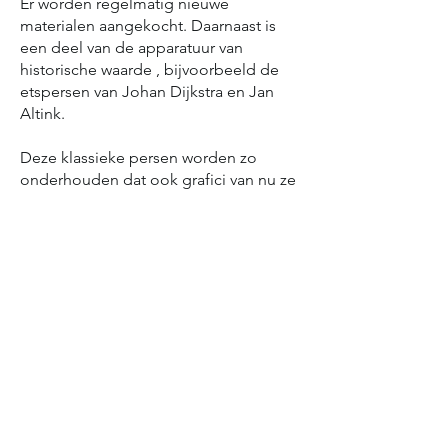
Er worden regelmatig nieuwe
materialen aangekocht. Daarnaast is
een deel van de apparatuur van
historische waarde , bijvoorbeeld de
etspersen van Johan Dijkstra en Jan
Altink.
Deze klassieke persen worden zo
onderhouden dat ook grafici van nu ze
kunnen gebruiken.
Grafisch Centrum Groningen
Warmoesstraat 41
9724 JJ Groningen
info@grafischcentrumgroningen.nl
Privacyverklaring
Algemene voorwaarden