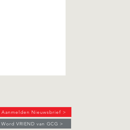
Aanmelden Nieuwsbrief >
Word VRIEND van GCG >
sitie Aldrik Salverda