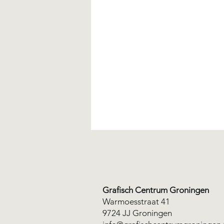
Grafisch Centrum Groningen
Warmoesstraat 41
Special: Risografie
9724 JJ Groningen