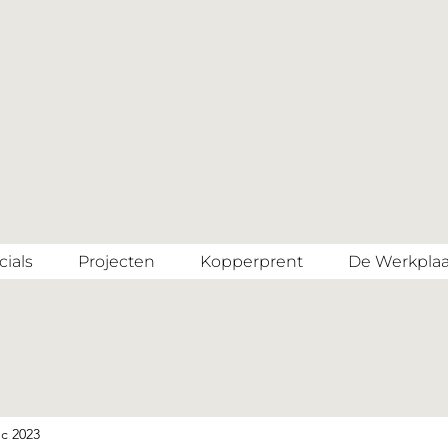
ials
Projecten
Kopperprent
De Werkplaa
c 2023