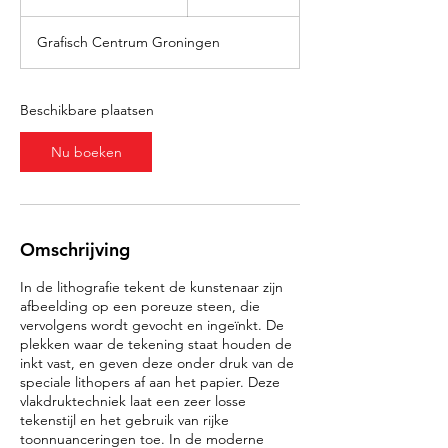
e
g
Grafisch Centrum Groningen
i
n
t
1
Beschikbare plaatsen
5
s
Nu boeken
e
p
Omschrijving
In de lithografie tekent de kunstenaar zijn
afbeelding op een poreuze steen, die
vervolgens wordt gevocht en ingeïnkt. De
plekken waar de tekening staat houden de
inkt vast, en geven deze onder druk van de
speciale lithopers af aan het papier. Deze
vlakdruktechniek laat een zeer losse
tekenstijl en het gebruik van rijke
toonnuanceringen toe. In de moderne