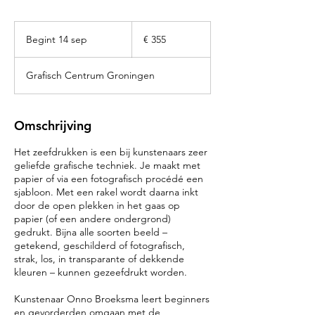
355
euro
Begint 14 sep
B
€ 355
e
g
Grafisch Centrum Groningen
i
n
t
1
Omschrijving
4
s
Het zeefdrukken is een bij kunstenaars zeer
e
geliefde grafische techniek. Je maakt met
p
papier of via een fotografisch procédé een
sjabloon. Met een rakel wordt daarna inkt
door de open plekken in het gaas op
papier (of een andere ondergrond)
gedrukt. Bijna alle soorten beeld –
getekend, geschilderd of fotografisch,
strak, los, in transparante of dekkende
kleuren – kunnen gezeefdrukt worden.
Kunstenaar Onno Broeksma leert beginners
en gevorderden omgaan met de